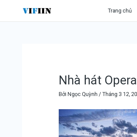
Nhảy
Điều
Trang chủ
tới
hướng
nội
bài
dung
viết
Nhà hát Opera
Bởi
Ngọc Quỳnh
/
Tháng 3 12, 2