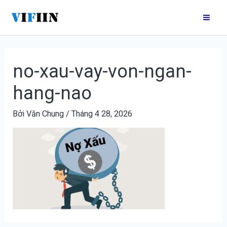
Nhảy
Điều
Mai
tới
hướng
Me
nội
bài
dung
viết
no-xau-vay-von-ngan-
hang-nao
Bởi
Văn Chung
/
Tháng 4 28, 2026