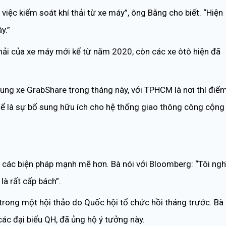
iệc kiểm soát khí thải từ xe máy”, ông Bằng cho biết. “Hiện
y.”
thải của xe máy mới kể từ năm 2020, còn các xe ôtô hiện đã
hung xe GrabShare trong tháng này, với TPHCM là nơi thí điể
thể là sự bổ sung hữu ích cho hệ thống giao thông công cộng
ó các biện pháp mạnh mẽ hơn. Bà nói với Bloomberg: “Tôi ngh
là rất cấp bách”.
 trong một hội thảo do Quốc hội tổ chức hồi tháng trước. Bà
ác đại biểu QH, đã ủng hộ ý tưởng này.