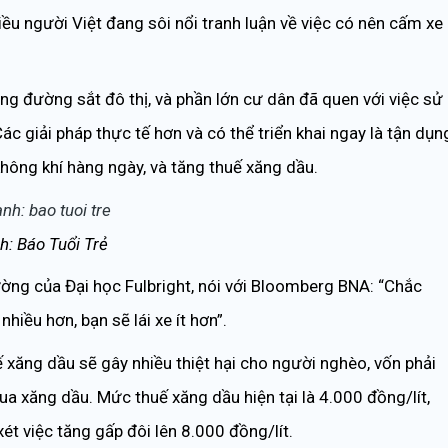
iều người Việt đang sôi nổi tranh luận về việc có nên cấm xe
ng đường sắt đô thị, và phần lớn cư dân đã quen với việc sử
c giải pháp thực tế hơn và có thể triển khai ngay là tận dụn
không khí hàng ngày, và tăng thuế xăng dầu.
h: Báo Tuổi Trẻ
ường của Đại học Fulbright, nói với Bloomberg BNA: “Chắc
nhiều hơn, bạn sẽ lái xe ít hơn”.
ế xăng dầu sẽ gây nhiều thiệt hại cho người nghèo, vốn phải
a xăng dầu. Mức thuế xăng dầu hiện tại là 4.000 đồng/lít,
t việc tăng gấp đôi lên 8.000 đồng/lít.