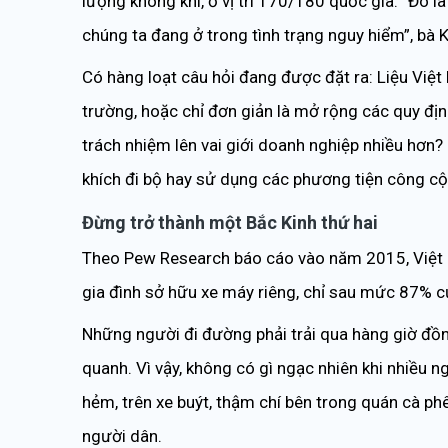
lượng không khí, ở vị trí 170/180 quốc gia. “Đó là
chúng ta đang ở trong tình trạng nguy hiểm”, bà 
Có hàng loạt câu hỏi đang được đặt ra: Liệu Việ
trường, hoặc chỉ đơn giản là mở rộng các quy định
trách nhiệm lên vai giới doanh nghiệp nhiều hơn?
khích đi bộ hay sử dụng các phương tiện công cộn
Đừng trở thành một Bắc Kinh thứ hai
Theo Pew Research báo cáo vào năm 2015, Việt Na
gia đình sở hữu xe máy riêng, chỉ sau mức 87% c
Những người đi đường phải trải qua hàng giờ đồn
quanh. Vì vậy, không có gì ngạc nhiên khi nhiều n
hẻm, trên xe buýt, thậm chí bên trong quán cà phê
người dân.