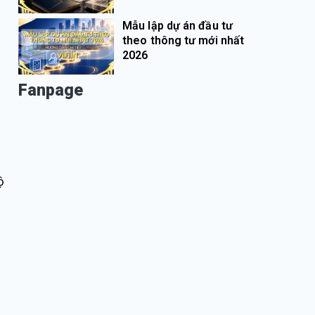
Mẫu lập dự án đầu tư
theo thông tư mới nhất
2026
Fanpage
ộ