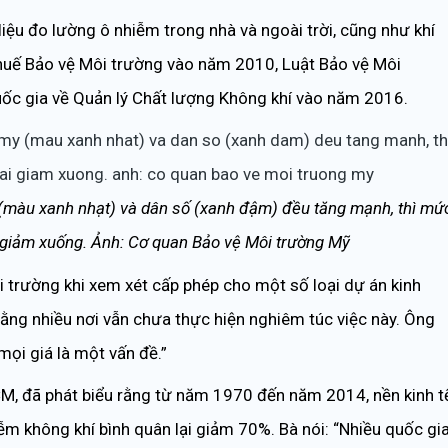
liệu đo lường ô nhiễm trong nhà và ngoài trời, cũng như khí
Thuế Bảo vệ Môi trường vào năm 2010, Luật Bảo vệ Môi
c gia về Quản lý Chất lượng Không khí vào năm 2016.
 (màu xanh nhạt) và dân số (xanh đậm) đều tăng mạnh, thì mứ
 giảm xuống. Ảnh: Cơ quan Bảo vệ Môi trường Mỹ
 trường khi xem xét cấp phép cho một số loại dự án kinh
ằng nhiều nơi vẫn chưa thực hiện nghiêm túc việc này. Ông
mọi giá là một vấn đề.”
M, đã phát biểu rằng từ năm 1970 đến năm 2014, nền kinh t
m không khí bình quân lại giảm 70%. Bà nói: “Nhiều quốc gi