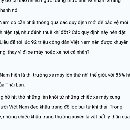
 lý do tại sao nhiều người đang thức tỉnh và nhận ra rằng
Khanh nói.
t Nam có cần phải thông qua các quy định mới để bảo vệ môi
 hiện tại, như đánh thuế khí đốt? Các quy định này nên đặt
 Liệu đã tới lúc 92 triệu công dân Việt Nam nên được khuyến
g, thay vì đi xe máy hoặc xe hơi cá nhân?
m hiện là thị trường xe máy lớn thứ nhì thế giới, với 86% h
ủa Thái Lan.
g hồ hít thở những làn khói từ những chiếc xe máy xung
gười Việt Nam đeo khẩu trang để lọc bụi từ khí thải. Trong
, những chiếc khẩu trang thường xuyên là vật bất ly thân của