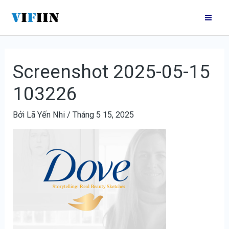
Nhảy
Điều
Mai
tới
hướng
Me
nội
bài
dung
viết
Screenshot 2025-05-15
103226
Bởi
Lã Yến Nhi
/
Tháng 5 15, 2025