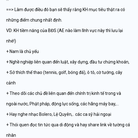
==> Làm được điều đó bạn sẽ thấy rằng KH mục tiêu thật ra có
những điểm chung nhất định.
VD: KH tiềm năng của BĐS (AE nào làm lĩnh vực này thì lưu lại
nhé!)
+ Nam là chủ yếu
+ Nghề nghiệp liên quan đến luật, xây dựng, đầu tư chứng khoán,
+ Sở thích thể thao (tennis, golf, bóng đá), ô tô, cờ tướng, cây
cảnh
+ Theo dõi các chủ đề liên quan đến chính trị kinh tế trong và
ngoài nước, Phật pháp, động lực sống, các hãng máy bay,…
+ Hay nghe nhạc Bolero, Lệ Quyên,.. các ca sỹ hải ngoại
+ Thói quen đọc tin tức qua di động và hay share link về tường cá
nhân