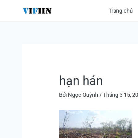
Nhảy
Điều
Trang chủ
tới
hướng
nội
bài
dung
viết
hạn hán
Bởi
Ngọc Quỳnh
/
Tháng 3 15, 2