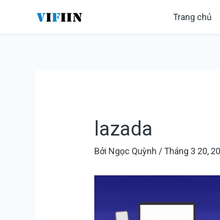
Nhảy
Điều
Trang chủ
tới
hướng
nội
bài
dung
viết
lazada
Bởi
Ngọc Quỳnh
/
Tháng 3 20, 2