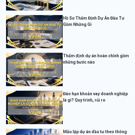
Hồ Sơ Thẩm Định Dự Án Đầu Tư
Gồm Những Gì
Thẩm định dự án hoàn chỉnh gồm
những bước nào
Đáo hạn khoản vay doanh nghiệp
là gì? Quy trình, rủi ro
Mẫu lập dự án đầu tư theo thông