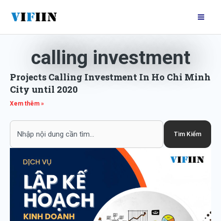
Nhảy
Mai
tới
Me
nội
dung
calling investment
Projects Calling Investment In Ho Chi Minh
City until 2020
Xem thêm »
Search
Tìm Kiếm