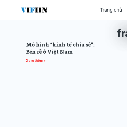
Nhảy
Trang chủ
tới
nội
f
dung
Mô hình “kinh tế chia sẻ”:
Bén rễ ở Việt Nam
Xem thêm »