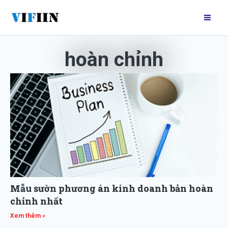
Nhảy
Mai
tới
Me
nội
dung
hoàn chỉnh
Mẫu sườn phương án kinh doanh bản hoàn
chỉnh nhất
Xem thêm »