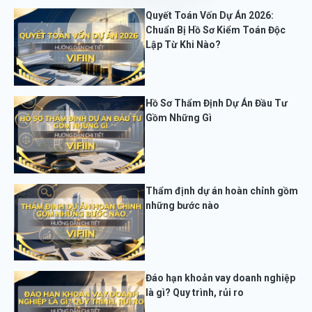
Quyết Toán Vốn Dự Án 2026:
Chuẩn Bị Hồ Sơ Kiểm Toán Độc
Lập Từ Khi Nào?
Hồ Sơ Thẩm Định Dự Án Đầu Tư
Gồm Những Gì
Thẩm định dự án hoàn chỉnh gồm
những bước nào
Đáo hạn khoản vay doanh nghiệp
là gì? Quy trình, rủi ro