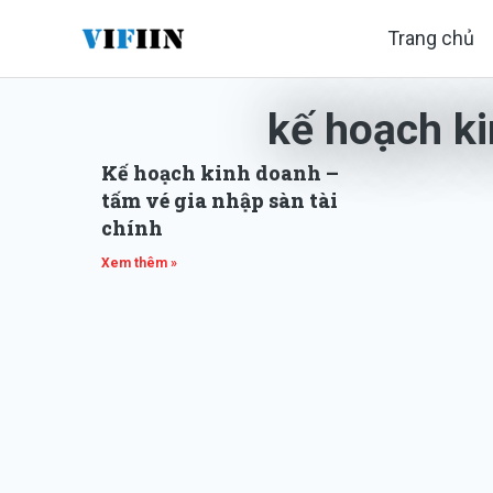
Nhảy
Trang chủ
tới
nội
kế hoạch k
dung
Kế hoạch kinh doanh –
tấm vé gia nhập sàn tài
chính
Xem thêm »