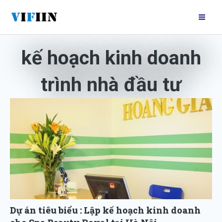
Nhảy
Mai
tới
Me
nội
dung
kế hoạch kinh doanh
trình nhà đầu tư
Dự án tiêu biểu : Lập kế hoạch kinh doanh