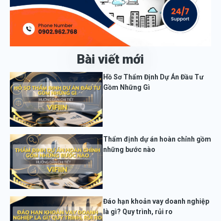
Bài viết mới
Hồ Sơ Thẩm Định Dự Án Đầu Tư
Gồm Những Gì
Thẩm định dự án hoàn chỉnh gồm
những bước nào
Đáo hạn khoản vay doanh nghiệp
là gì? Quy trình, rủi ro