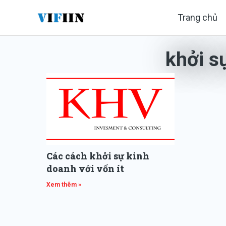
Nhảy
Trang chủ
tới
nội
khởi s
dung
Các cách khởi sự kinh
doanh với vốn ít
Xem thêm »