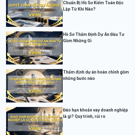
Chuẩn Bị Hồ Sơ Kiểm Toán Độc
Lập Từ Khi Nào?
Hồ Sơ Thẩm Định Dự Án Đầu Tư
Gồm Những Gì
Thẩm định dự án hoàn chỉnh gồm
những bước nào
Đáo hạn khoản vay doanh nghiệp
là gì? Quy trình, rủi ro