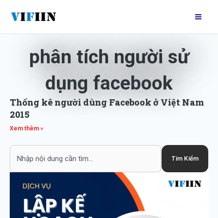
Nhảy
Mai
tới
Me
nội
dung
phân tích người sử
dụng facebook
Thống kê người dùng Facebook ở Việt Nam
2015
Xem thêm »
Search
Tìm Kiếm