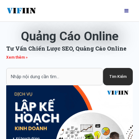
Nhảy
Mai
tới
Me
nội
dung
Quảng Cáo Online
Tư Vấn Chiến Lược SEO, Quảng Cáo Online
Xem thêm »
Search
Tìm Kiếm