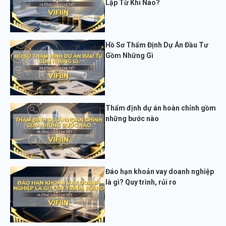
Lập Từ Khi Nào?
Hồ Sơ Thẩm Định Dự Án Đầu Tư
Gồm Những Gì
Thẩm định dự án hoàn chỉnh gồm
những bước nào
Đáo hạn khoản vay doanh nghiệp
là gì? Quy trình, rủi ro