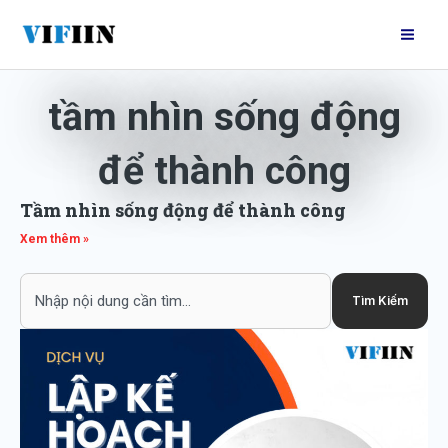
Nhảy
Mai
tới
Me
nội
dung
tầm nhìn sống động
để thành công
Tầm nhìn sống động để thành công
Xem thêm »
Search
Tìm Kiếm