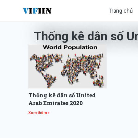
Nhảy
Trang chủ
tới
nội
Thống kê dân số U
dung
Thống kê dân số United
Arab Emirates 2020
Xem thêm »