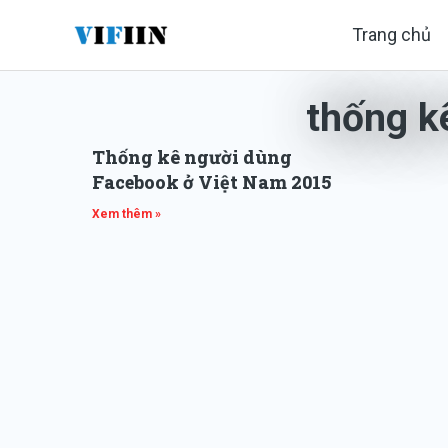
Nhảy
Trang chủ
tới
nội
thống k
dung
Thống kê người dùng
Facebook ở Việt Nam 2015
Xem thêm »