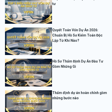
tư
Quyết Toán Vốn Dự Án 2026:
Chuẩn Bị Hồ Sơ Kiểm Toán Độc
Lập Từ Khi Nào?
Hồ Sơ Thẩm Định Dự Án Đầu Tư
Gồm Những Gì
Thẩm định dự án hoàn chỉnh gồm
những bước nào