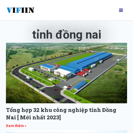
Nhảy
Mai
tới
Me
nội
dung
tỉnh đồng nai
Tổng hợp 32 khu công nghiệp tỉnh Đồng
Nai [ Mới nhất 2023]
Xem thêm »