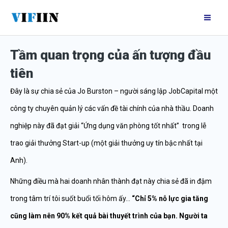
Nhảy
Mai
tới
Me
nội
Tầm quan trọng của ấn tượng đầu
dung
tiên
Đây là sự chia sẻ của Jo Burston – người sáng lập JobCapital một
công ty chuyên quản lý các vấn đề tài chính của nhà thầu. Doanh
nghiệp này đã đạt giải “Ứng dụng văn phòng tốt nhất” trong lễ
trao giải thưởng Start-up (một giải thưởng uy tín bậc nhất tại
Anh).
Những điều mà hai doanh nhân thành đạt này chia sẻ đã in đậm
trong tâm trí tôi suốt buổi tối hôm ấy…
“Chỉ 5% nỗ lực gia tăng
cũng làm nên 90% kết quả bài thuyết trình của bạn. Người ta