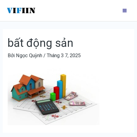
Nhảy
Điều
Mai
tới
hướng
Me
nội
bài
dung
viết
bất động sản
Bởi
Ngọc Quỳnh
/
Tháng 3 7, 2025