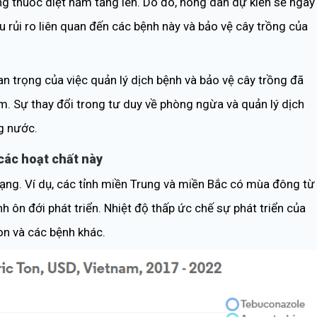
g thuốc diệt nấm tăng lên. Do đó, nông dân dự kiến sẽ ngày
 rủi ro liên quan đến các bệnh này và bảo vệ cây trồng của
n trọng của việc quản lý dịch bệnh và bảo vệ cây trồng đã
. Sự thay đổi trong tư duy về phòng ngừa và quản lý dịch
g nước.
 các hoạt chất này
ạng. Ví dụ, các tỉnh miền Trung và miền Bắc có mùa đông từ
 ôn đới phát triển. Nhiệt độ thấp ức chế sự phát triển của
on và các bệnh khác.