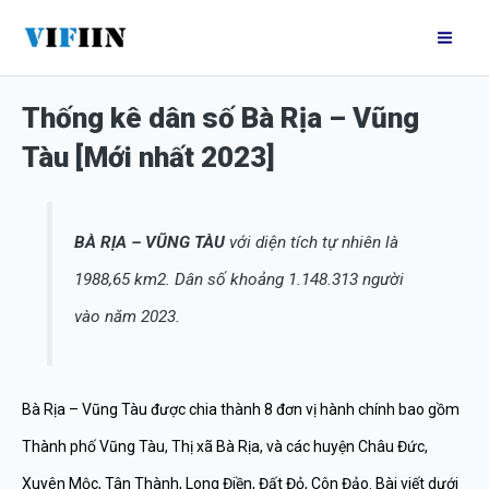
Nhảy
Mai
tới
Me
nội
Thống kê dân số Bà Rịa – Vũng
dung
Tàu [Mới nhất 2023]
BÀ RỊA – VŨNG TÀU
với diện tích tự nhiên là
1988,65 km2. Dân số khoảng 1.148.313 người
vào năm 2023.
Bà Rịa – Vũng Tàu được chia thành 8 đơn vị hành chính bao gồm
Thành phố Vũng Tàu, Thị xã Bà Rịa, và các huyện Châu Đức,
Xuyên Mộc, Tân Thành, Long Điền, Đất Đỏ, Côn Đảo. Bài viết dưới