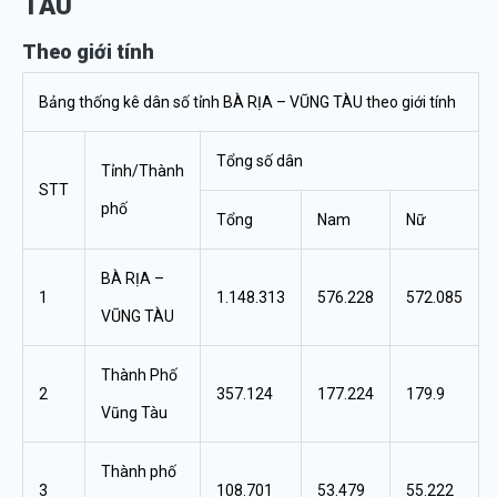
TÀU
Theo giới tính
Bảng thống kê dân số tỉnh BÀ RỊA – VŨNG TÀU theo giới tính
Tổng số dân
Tỉnh/Thành
STT
phố
Tổng
Nam
Nữ
BÀ RỊA –
1
1.148.313
576.228
572.085
VŨNG TÀU
Thành Phố
2
357.124
177.224
179.9
Vũng Tàu
Thành phố
3
108.701
53.479
55.222