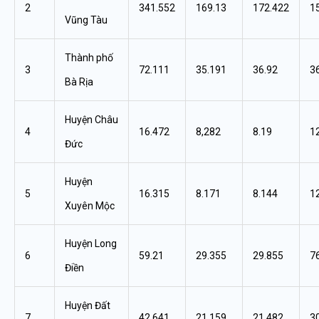
2
341.552
169.13
172.422
1
Vũng Tàu
Thành phố
3
72.111
35.191
36.92
3
Bà Rịa
Huyện Châu
4
16.472
8,282
8.19
1
Đức
Huyện
5
16.315
8.171
8.144
1
Xuyên Mộc
Huyện Long
6
59.21
29.355
29.855
7
Điền
Huyện Đất
7
42.641
21.159
21.482
3