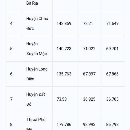
Bà Rịa
Huyện Châu
4
143.859
72.21
71.649
Đức
Huyện
5
140.723
71.022
69.701
Xuyên Mộc
Huyện Long
6
135.763
67.897
67.866
Điền
Huyện Đất
7
73.53
36.825
36.705
Đỏ
Thị xã Phú
8
179.786
92.993
86.793
Mỹ