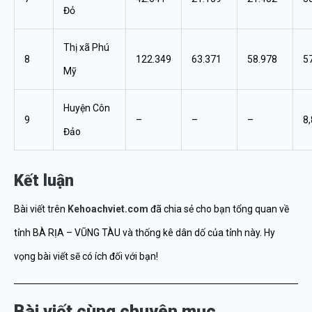
Đỏ
Thị xã Phú
8
122.349
63.371
58.978
5
Mỹ
Huyện Côn
9
–
–
–
8
Đảo
Kết luận
Bài viết trên
Kehoachviet.com
đã chia sẻ cho bạn tổng quan về
tỉnh BÀ RỊA – VŨNG TÀU và thống kê dân dố của tỉnh này. Hy
vọng bài viết sẽ có ích đối với bạn!
Bài viết cùng chuyên mục