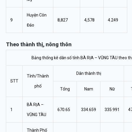
Huyện Côn
9
8,827
4,578
4.249
Đảo
Theo thành thị, nông thôn
Bảng thống kê dân số tỉnh BÀ RỊA – VŨNG TÀU theo th
Dân thành thị
Tỉnh/Thành
STT
phố
Tổng
Nam
Nữ
BÀ RỊA –
1
670.65
334.659
335.991
4
VŨNG TÀU
Thành Phố