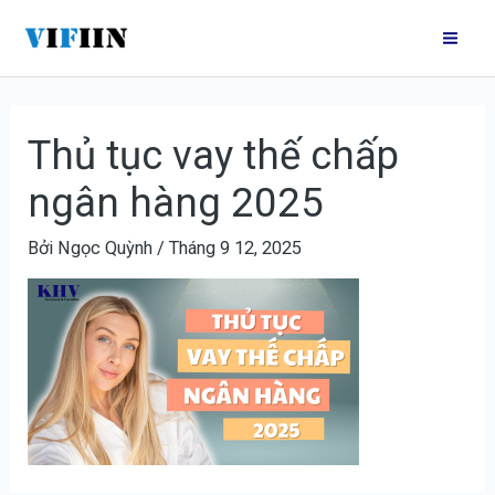
Nhảy
Điều
Mai
tới
hướng
Me
nội
bài
dung
viết
Thủ tục vay thế chấp
ngân hàng 2025
Bởi
Ngọc Quỳnh
/
Tháng 9 12, 2025