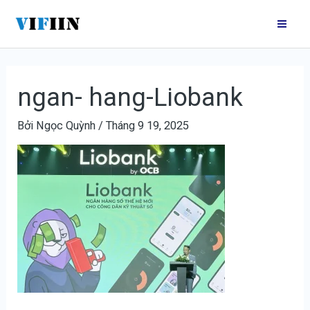
Nhảy
Điều
Mai
tới
hướng
Me
nội
bài
dung
viết
ngan- hang-Liobank
Bởi
Ngọc Quỳnh
/
Tháng 9 19, 2025