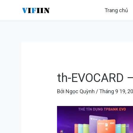
Nhảy
Điều
Trang chủ
tới
hướng
nội
bài
dung
viết
th-EVOCARD –
Bởi
Ngọc Quỳnh
/
Tháng 9 19, 2