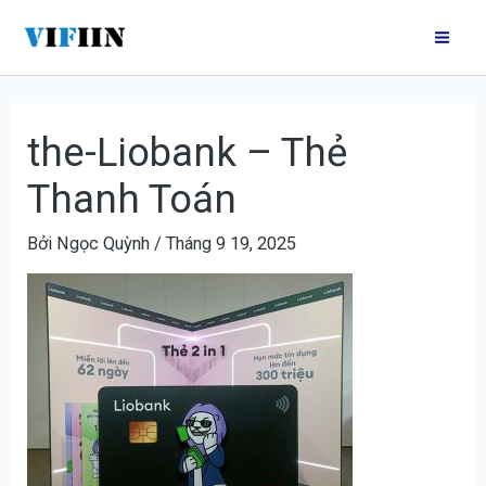
Nhảy
Điều
Mai
tới
hướng
Me
nội
bài
dung
viết
the-Liobank – Thẻ
Thanh Toán
Bởi
Ngọc Quỳnh
/
Tháng 9 19, 2025