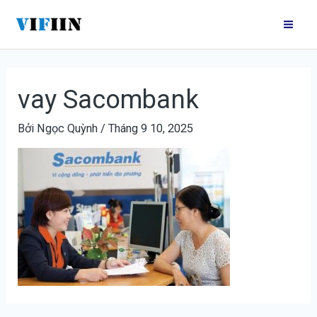
Nhảy
Điều
Mai
tới
hướng
Me
nội
bài
dung
viết
vay Sacombank
Bởi
Ngọc Quỳnh
/
Tháng 9 10, 2025