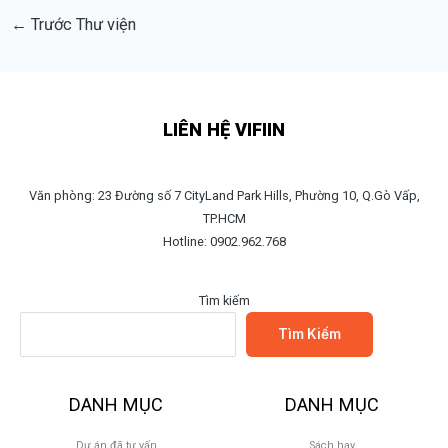
←
Trước Thư viện
LIÊN HỆ VIFIIN
Văn phòng: 23 Đường số 7 CityLand Park Hills, Phường 10, Q.Gò Vấp,
TP.HCM
Hotline: 0902.962.768
Tìm kiếm
Tìm Kiếm
DANH MỤC
DANH MỤC
Dự án đã tư vấn
Sách hay