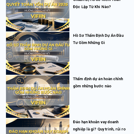
Độc Lập Từ Khi Nào?
Hồ Sơ Thẩm Định Dự Án Đầu
Tư Gồm Những Gì
Thẩm định dự án hoàn chỉnh
gồm những bước nào
Đáo hạn khoản vay doanh
nghiệp là gì? Quy trình, rủi ro