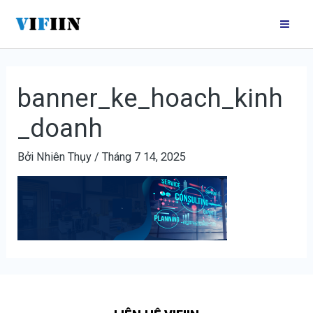
Nhảy
Mai
tới
Me
nội
dung
banner_ke_hoach_kinh
_doanh
Bởi
Nhiên Thụy
/
Tháng 7 14, 2025