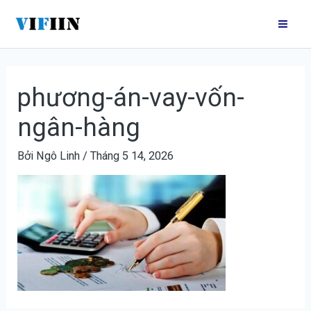
Nhảy
Mai
tới
Me
nội
dung
phương-án-vay-vốn-
ngân-hàng
Bởi
Ngô Linh
/
Tháng 5 14, 2026