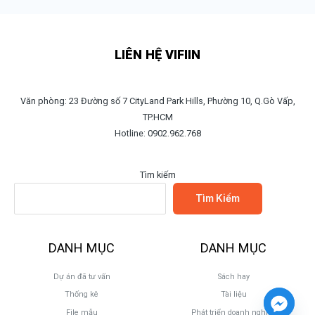
LIÊN HỆ VIFIIN
Văn phòng: 23 Đường số 7 CityLand Park Hills, Phường 10, Q.Gò Vấp,
TP.HCM
Hotline: 0902.962.768
Tìm kiếm
Tìm Kiếm
DANH MỤC
DANH MỤC
Dự án đã tư vấn
Sách hay
Thống kê
Tài liệu
File mẫu
Phát triển doanh nghiệp