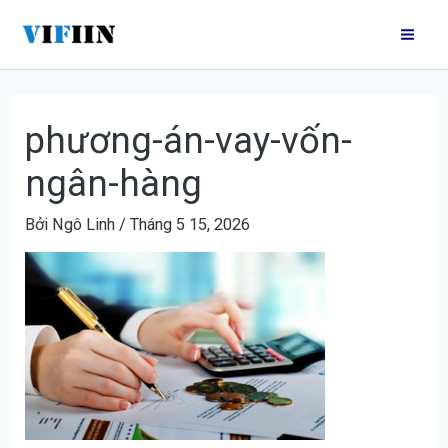
Nhảy
Mai
tới
Me
nội
dung
phương-án-vay-vốn-
ngân-hàng
Bởi
Ngô Linh
/
Tháng 5 15, 2026