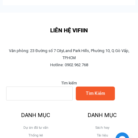
LIÊN HỆ VIFIIN
Văn phòng: 23 Đường số 7 CityLand Park Hills, Phường 10, Q.Gò Vấp,
TP.HCM
Hotline: 0902.962.768
Tìm kiếm
Tìm Kiếm
DANH MỤC
DANH MỤC
Dự án đã tư vấn
Sách hay
Thống kê
Tài liệu