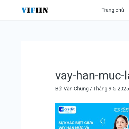
Nhảy
Điều
Trang chủ
tới
hướng
nội
bài
dung
viết
vay-han-muc-l
Bởi
Văn Chung
/
Tháng 9 5, 202