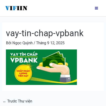
Nhảy
Điều
Mai
tới
hướng
Me
nội
bài
dung
viết
vay-tin-chap-vpbank
Bởi
Ngọc Quỳnh
/
Tháng 9 12, 2025
←
Trước Thư viện