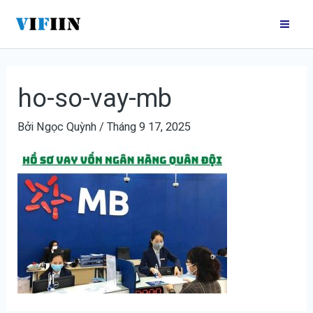
Nhảy
Điều
Mai
tới
hướng
Me
nội
bài
dung
viết
ho-so-vay-mb
Bởi
Ngọc Quỳnh
/
Tháng 9 17, 2025