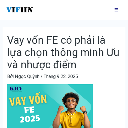
Nhảy
Điều
Mai
tới
hướng
Me
nội
bài
dung
viết
Vay vốn FE có phải là
lựa chọn thông minh Ưu
và nhược điểm
Bởi
Ngọc Quỳnh
/
Tháng 9 22, 2025