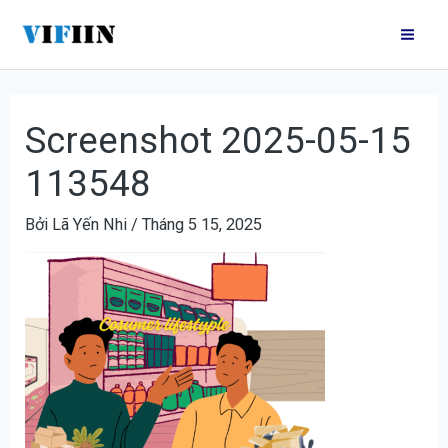
Nhảy
Điều
Mai
tới
hướng
Me
nội
bài
dung
viết
Screenshot 2025-05-15
113548
Bởi
Lã Yến Nhi
/
Tháng 5 15, 2025