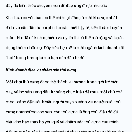
đầy đủ kiến thức chuyên môn để đáp ứng được nhu cầu.
Khi chưa có vốn bạn có thể chỉ hoạt động ở một khu vực nhất
định, và cần đầu tư chi phí cho các thiết bị y tế, kiến thức chuyên
môn…Khi đã có kinh nghiệm và uy tín thì có thể mở rộng và tuyển
dụng thêm nhân sự. Đây hứa hẹn sẽ là một ngành kinh doanh rất
“hot” trong tương lai mà bạn nên đầu tư đó!
Kinh doanh dịch vụ chăm sóc thú cưng
Mốt chơi thú cưng đang trở thành xu hướng trong giới trẻ hiện
nay, và họ sẵn sàng đầu tư hàng chục triệu để mua một chú chó,
mèo.. cảnh để nuôi. Nhiều người hay so sánh vui người nuôi thú
cưng như những con sen, còn thú cưng là ông chủ, điều đó đủ
hiểu cho bạn thấy họ yêu quý và chăm sóc thú cưng của mình
đến mức nào. Vì vậy nếu mở một dịch vụ chăm sóc sức khỏe cho