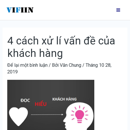
Nhảy
Điều
Mai
tới
hướng
Me
nội
bài
dung
viết
4 cách xử lí vấn đề của
khách hàng
Để lại một bình luận
/ Bởi
Văn Chung
/
Tháng 10 28,
2019