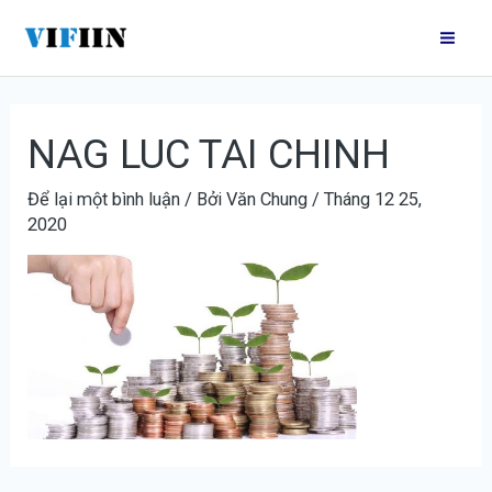
Nhảy
Điều
Mai
tới
hướng
Me
nội
bài
dung
viết
NAG LUC TAI CHINH
Để lại một bình luận
/ Bởi
Văn Chung
/
Tháng 12 25,
2020