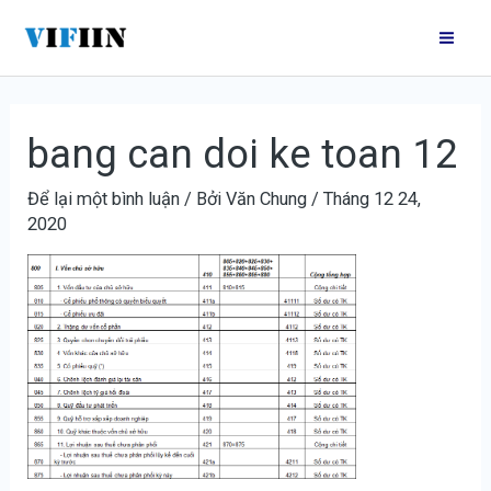
Nhảy
Điều
Mai
tới
hướng
Me
nội
bài
dung
viết
bang can doi ke toan 12
Để lại một bình luận
/ Bởi
Văn Chung
/
Tháng 12 24,
2020