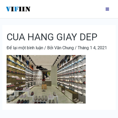
Nhảy
Điều
Mai
tới
hướng
Me
nội
bài
dung
viết
CUA HANG GIAY DEP
Để lại một bình luận
/ Bởi
Văn Chung
/
Tháng 1 4, 2021