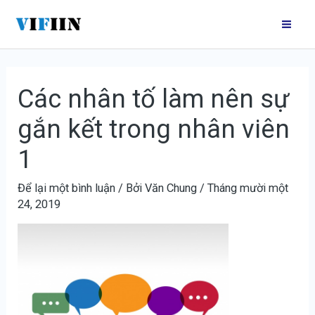
Nhảy
Điều
Mai
tới
hướng
Me
nội
bài
dung
viết
Các nhân tố làm nên sự
gắn kết trong nhân viên
1
Để lại một bình luận
/ Bởi
Văn Chung
/
Tháng mười một
24, 2019