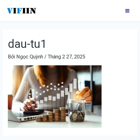
Nhảy
Điều
Mai
tới
hướng
Me
nội
bài
dung
viết
dau-tu1
Bởi
Ngọc Quỳnh
/
Tháng 2 27, 2025