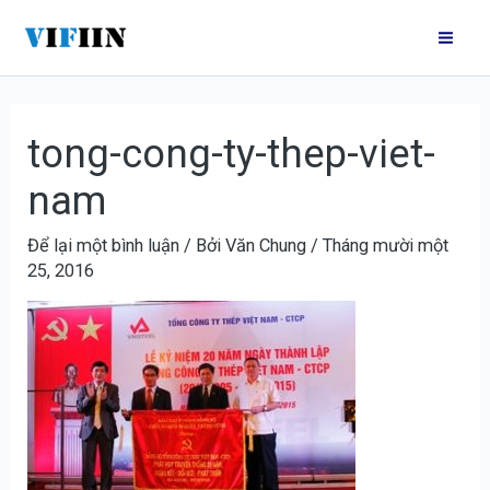
Nhảy
Điều
Mai
tới
hướng
Me
nội
bài
dung
viết
tong-cong-ty-thep-viet-
nam
Để lại một bình luận
/ Bởi
Văn Chung
/
Tháng mười một
25, 2016