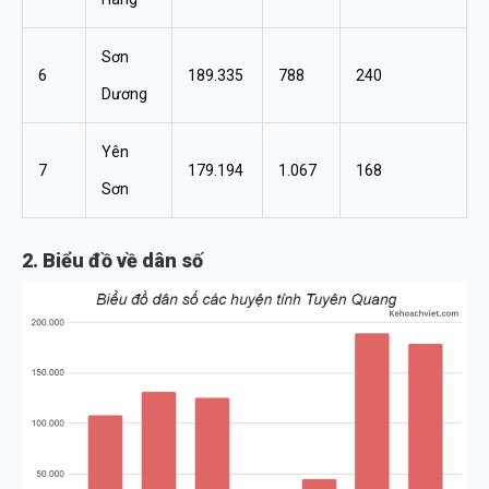
Sơn
6
189.335
788
240
Dương
Yên
7
179.194
1.067
168
Sơn
2. Biểu đồ về dân số