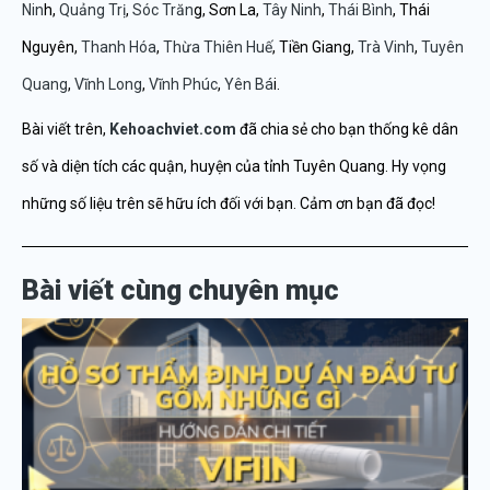
Nin
h,
Quảng Trị
,
Sóc Trăn
g,
Sơn La,
Tây Ninh
,
Thái Bình
, Thái
Nguyên,
Thanh Hóa
,
Thừa Thiên Huế
, Tiền Giang,
Trà Vinh
,
Tuyên
Quang
,
Vĩnh Long
,
Vĩnh Phúc
,
Yên Bá
i.
Bài viết trên,
Kehoachviet.com
đã chia sẻ cho bạn thống kê dân
số và diện tích các quận, huyện của tỉnh Tuyên Quang. Hy vọng
những số liệu trên sẽ hữu ích đối với bạn. Cảm ơn bạn đã đọc!
Bài viết cùng chuyên mục