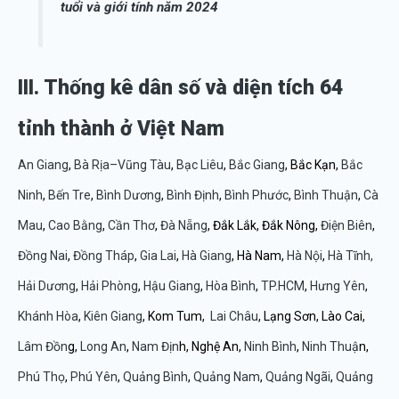
tuổi và giới tính năm 2024
III. Thống kê dân số và diện tích 64
tỉnh thành ở Việt Nam
An Giang
,
Bà Rịa–Vũng Tàu
,
Bạc Liêu
,
Bắc Giang
, Bắc Kạn,
Bắc
Ninh
,
Bến Tre
,
Bình Dương
,
Bình Định
,
Bình Phước
,
Bình Thuận
,
Cà
Mau
,
Cao Bằng
,
Cần Thơ
,
Đà Nẵng
, Đắk Lắk, Đắk Nông,
Điện Biên
,
Đồng Nai
,
Đồng Tháp
,
Gia Lai
,
Hà Giang
, Hà Nam,
Hà Nội
,
Hà Tĩnh,
Hải Dương
,
Hải Phòng
,
Hậu Giang
,
Hòa Bình
,
TP.HCM
,
Hưng Yên
,
Khánh Hòa
,
Kiên Giang
, Kom Tum,
Lai Châu
, Lạng Sơn, Lào Cai,
Lâm Đồn
g,
Long An
,
Nam Địn
h, Nghệ An,
Ninh Bình
,
Ninh Thuậ
n,
Phú Thọ
,
Phú Yên
,
Quảng Bình
,
Quảng Nam
,
Quảng Ngãi
,
Quảng