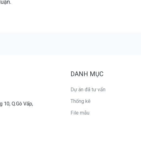
luận.
DANH MỤC
Dự án đã tư vấn
Thống kê
g 10, Q.Gò Vấp,
File mẫu