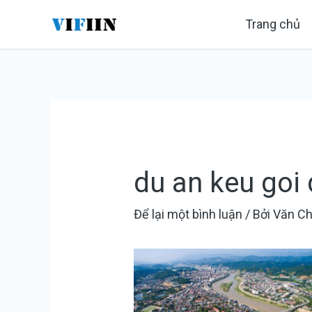
Nhảy
Điều
Trang chủ
tới
hướng
nội
bài
dung
viết
du an keu goi 
Để lại một bình luận
/ Bởi
Văn C