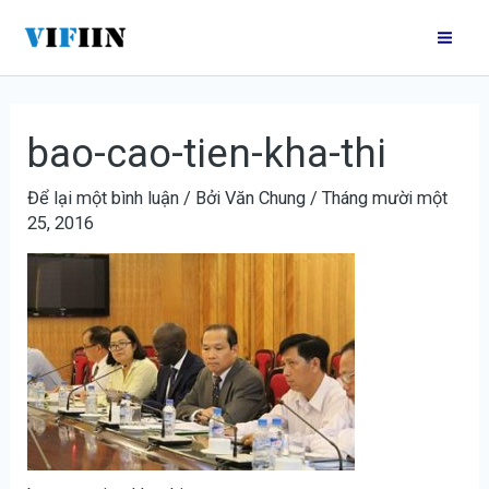
Nhảy
Điều
Mai
tới
hướng
Me
nội
bài
dung
viết
bao-cao-tien-kha-thi
Để lại một bình luận
/ Bởi
Văn Chung
/
Tháng mười một
25, 2016