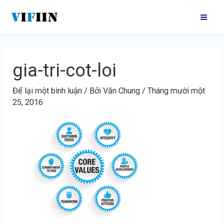
Nhảy
Điều
Mai
tới
hướng
Me
nội
bài
dung
viết
gia-tri-cot-loi
Để lại một bình luận
/ Bởi
Văn Chung
/
Tháng mười một
25, 2016