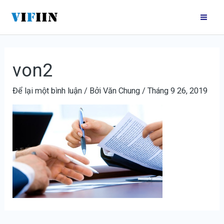
Nhảy
Điều
Mai
tới
hướng
Me
nội
bài
dung
viết
von2
Để lại một bình luận
/ Bởi
Văn Chung
/
Tháng 9 26, 2019